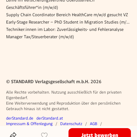
Lehre im Ver­si­che­rungs­ver­trieb Ober­ös­ter­reich
Geschäftsführer*in (m/w/d)
Supply Chain Coordinator Bereich HealthCare m/w/d gesucht VZ
Early-Stage Researcher – PhD Student in Migration Studies (m/f/d), SB26-0079
Techniker:innen im Labor: Zuverlässigkeits- und Fehleranalyse
Manager Tax/Steuerberater (m/w/d)
© STANDARD Verlagsgesellschaft m.b.H. 2026
Alle Rechte vorbehalten. Nutzung ausschließlich für den privaten
Eigenbedarf.
Eine Weiterverwendung und Reproduktion über den persönlichen
Gebrauch hinaus ist nicht gestattet.
Weitere Angebote
derStandard.de
derStandard.at
Rechtliches
Impressum & Offenlegung
Datenschutz
AGB
Privacy Manager
Jetzt bewerben