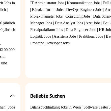
eit Jobs in
IT Administrator Jobs
|
Kommunikation Jobs
|
Full
lich
|
|
Bürokaufmann Jobs
|
DevOps Engineer Jobs
|
Arc
Projektmanager Jobs
|
Consulting Jobs
|
Data Scien
0 jährlich
Manager Jobs
|
Data Analyst Jobs
|
Arzt Jobs
|
Baul
0 jährlich
Ferialpraktikum Jobs
|
Data Engineer Jobs
|
HR Job
Logistik Jobs
|
Assistenz Jobs
|
Praktikum Jobs
|
Bau
,
Frontend Developer Jobs
 €100.000
s in
b und
Beliebte Suchen
chen
|
Jobs
Bilanzbuchhaltung Jobs in Wien
|
Software Tester J