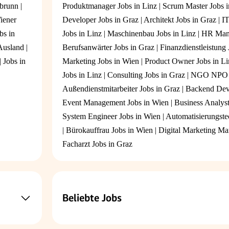
abrunn
|
Produktmanager Jobs in Linz
|
Scrum Master Jobs i
iener
Developer Jobs in Graz
|
Architekt Jobs in Graz
|
IT
bs in
Jobs in Linz
|
Maschinenbau Jobs in Linz
|
HR Mana
Ausland
|
Berufsanwärter Jobs in Graz
|
Finanzdienstleistung 
|
Jobs in
Marketing Jobs in Wien
|
Product Owner Jobs in Li
Jobs in Linz
|
Consulting Jobs in Graz
|
NGO NPO Ve
Außendienstmitarbeiter Jobs in Graz
|
Backend Deve
Event Management Jobs in Wien
|
Business Analyst
System Engineer Jobs in Wien
|
Automatisierungste
|
Bürokauffrau Jobs in Wien
|
Digital Marketing Ma
Facharzt Jobs in Graz
Beliebte Jobs
Servicetechniker:in (m/w/d) mit internationaler Reis