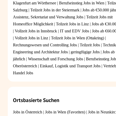
Klagenfurt am Wörthersee
|
Berufseinstieg Jobs in Wien
|
Teilz
Salzburg
|
Teilzeit Jobs in der Steiermark
|
Jobs ab €50.000 jähr
Assistenz, Sekretariat und Verwaltung Jobs
|
Teilzeit Jobs mit
Homeoffice Möglichkeit
|
Teilzeit Jobs in Linz
|
Jobs ab €30.00
|
Vollzeit Jobs in Innsbruck
|
IT und EDV Jobs
|
Jobs ab €60.00
|
Vollzeit Jobs in Linz
|
Teilzeit Jobs in Wien (Ottakring)
|
Rechnungswesen und Controlling Jobs
|
Teilzeit Jobs
|
Technik
Engineering und Architektur Jobs
|
geringfügige Jobs
|
Jobs ab
jährlich
|
Wissenschaft und Forschung Jobs
|
Berufseinstieg Job
Oberösterreich
|
Einkauf, Logistik und Transport Jobs
|
Vertrie
Handel Jobs
Ortsbasierte Suchen
Jobs in Österreich
|
Jobs in Wien (Favoriten)
|
Jobs in Neunkir