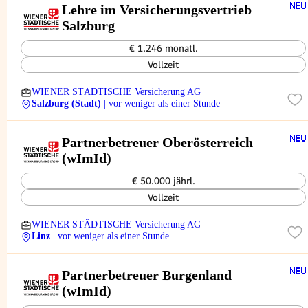
Lehre im Ver­si­che­rungs­ver­trieb
Salz­burg
€ 1.246 monatl.
Vollzeit
WIENER STÄDTISCHE Versicherung AG
Salzburg (Stadt)
| vor weniger als einer Stunde
Partnerbetreuer Oberösterreich
(wImId)
€ 50.000 jährl.
Vollzeit
WIENER STÄDTISCHE Versicherung AG
Linz
| vor weniger als einer Stunde
Partnerbetreuer Burgenland
(wImId)