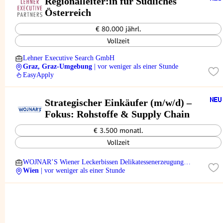
Regionalleiter:in für Südliches
Österreich
€ 80.000 jährl.
Vollzeit
Lehner Executive Search GmbH
Graz, Graz-Umgebung
| vor weniger als einer Stunde
EasyApply
Strategischer Einkäufer (m/w/d) –
Fokus: Rohstoffe & Supply Chain
€ 3.500 monatl.
Vollzeit
WOJNAR’S Wiener Leckerbissen Delikatessenerzeugung
GmbH
Wien
| vor weniger als einer Stunde