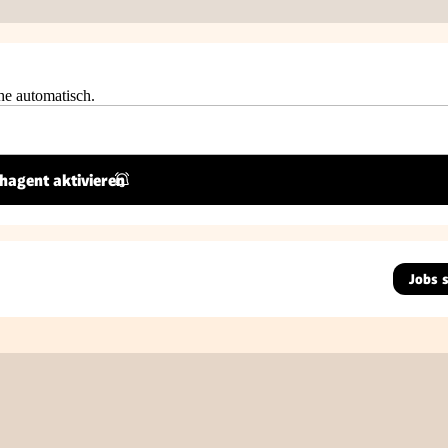
he automatisch.
hagent aktivieren
Jobs 