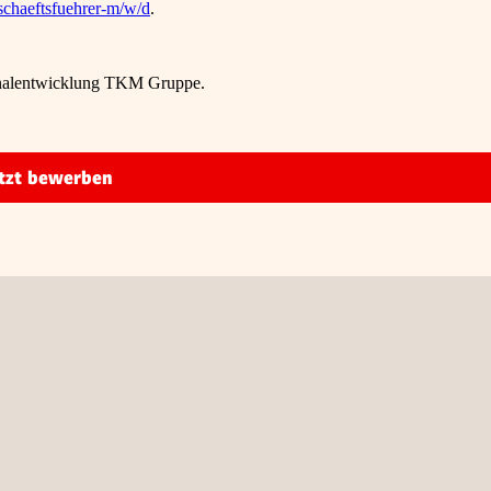
schaeftsfuehrer-m/w/d
.
sonalentwicklung TKM Gruppe.
tzt bewerben