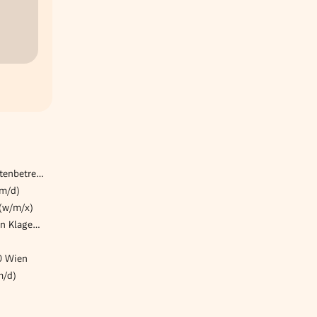
Sozialpädagog*in/Behindertenbetreuer*in | WG 2 Hyazinthengasse
/m/d)
(w/m/x)
Lehrberuf Gleisbautechnik in Klagenfurt
0 Wien
m/d)