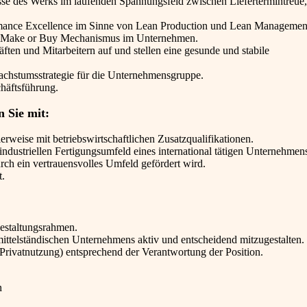
se des Werks im laufenden Spannungsfeld zwischen Liefertermintreue,
ormance Excellence im Sinne von Lean Production und Lean Managemen
den Make or Buy Mechanismus im Unternehmen.
ften und Mitarbeitern auf und stellen eine gesunde und stabile
achstumsstrategie für die Unternehmensgruppe.
chäftsführung.
n Sie mit:
rweise mit betriebswirtschaftlichen Zusatzqualifikationen.
dustriellen Fertigungsumfeld eines international tätigen Unternehmen
rch ein vertrauensvolles Umfeld gefördert wird.
t.
Gestaltungsrahmen.
mittelständischen Unternehmens aktiv und entscheidend mitzugestalten.
r Privatnutzung) entsprechend der Verantwortung der Position.
n