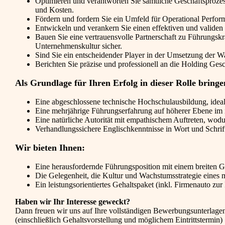
Optimieren und verantworten Sie sämtliche Geschäftsprozes
und Kosten.
Fördern und fordern Sie ein Umfeld für Operational Perf
Entwickeln und verankern Sie einen effektiven und vali
Bauen Sie eine vertrauensvolle Partnerschaft zu Führungskrä
Unternehmenskultur sicher.
Sind Sie ein entscheidender Player in der Umsetzung der W
Berichten Sie präzise und professionell an die Holding Ges
Als Grundlage für Ihren Erfolg in dieser Rolle bringe
Eine abgeschlossene technische Hochschulausbildung, ideale
Eine mehrjährige Führungserfahrung auf höherer Ebene im in
Eine natürliche Autorität mit empathischem Auftreten, wodu
Verhandlungssichere Englischkenntnisse in Wort und Schrif
Wir bieten Ihnen:
Eine herausfordernde Führungsposition mit einem breiten 
Die Gelegenheit, die Kultur und Wachstumsstrategie eines 
Ein leistungsorientiertes Gehaltspaket (inkl. Firmenauto zu
Haben wir Ihr Interesse geweckt?
Dann freuen wir uns auf Ihre vollständigen Bewerbungsunterlage
(einschließlich Gehaltsvorstellung und möglichem Eintrittstermin)