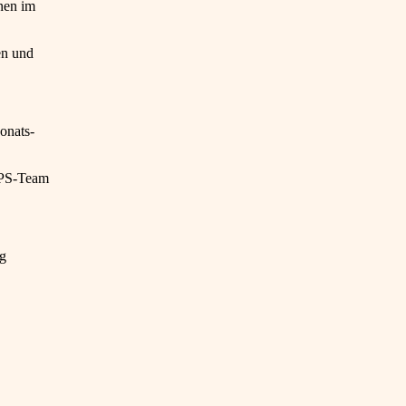
nen im
en und
onats-
 PPS-Team
ng