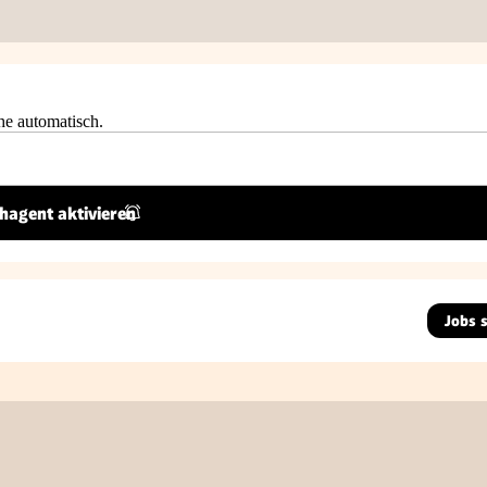
he automatisch.
hagent aktivieren
Jobs 