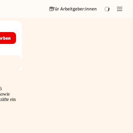
Für Arbeitgeber:innen
erben
6
 sowie
räfte ein