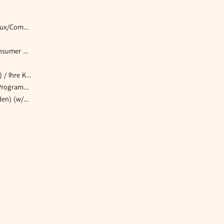
Specialist CoE IT Server/Linux/Compute&Datacenter
Director Subscription & Consumer Revenue (m/w/d)
Bilanzbuchhalter:in (m/w/d) / Ihre Karrierechance in einer Top-Steuerberatungskanzlei in Graz!
CNC-Facharbeiter (m/w/d) Programmierer
Kanzleileitung (30-40 Stunden) (w/m/x)