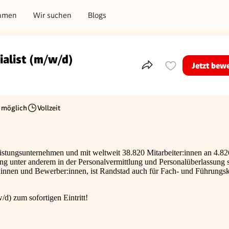
hmen
Wir suchen
Blogs
ialist (m/w/d)
Jetzt bew
Teile dieses Inserat
 möglich
Vollzeit
Beschäftigungsart
eistungsunternehmen und mit weltweit 38.820 Mitarbeiter:innen an 4.82
ung unter anderem in der Personalvermittlung und Personalüberlassung
:innen und Bewerber:innen, ist Randstad auch für Fach- und Führungsk
d) zum sofortigen Eintritt!