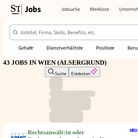
Jobs
Jobsuche
Merkliste
Unterne
Jobtitel, Firma, Skills, Benefits, etc.
Gehalt
Dienstverhältnis
Position
Beru
43 JOBS IN WIEN (ALSERGRUND)
Suche
Entdecken
Rechtsanwält:in oder