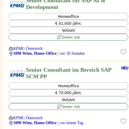
Senior Consultant für SAP AI &
Development
Homeoffice
€ 61.600 jährl.
Vollzeit
Green Job
KPMG Österreich
1090 Wien, Home-Office
| vor 10 Stunden
Senior Consultant im Bereich SAP
SCM PP
Homeoffice
€ 70.000 jährl.
Vollzeit
Green Job
KPMG Österreich
1090 Wien, Home-Office
| vor einem Tag