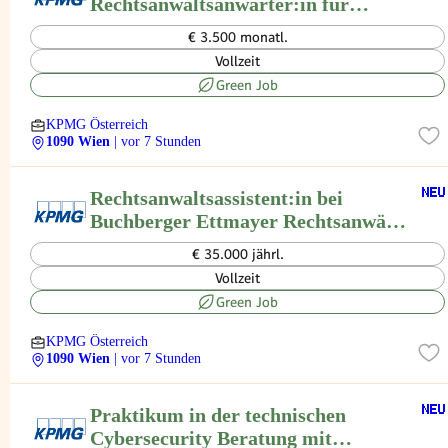
Rechtsanwaltsanwärter:in für
Banken- und Finanzrecht
€ 3.500 monatl.
Vollzeit
Green Job
KPMG Österreich
1090 Wien
| vor 7 Stunden
Rechtsanwaltsassistent:in bei
Buchberger Ettmayer Rechtsanwälte
GmbH
€ 35.000 jährl.
Vollzeit
Green Job
KPMG Österreich
1090 Wien
| vor 7 Stunden
Praktikum in der technischen
Cybersecurity Beratung mit