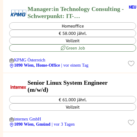
Manager:in Technology Consulting -
Schwerpunkt: IT-
Projektmanagement (Health
Homeoffice
Care/KIS)
€ 58.000 jährl.
Vollzeit
Green Job
KPMG Österreich
1090 Wien, Home-Office
| vor einem Tag
Senior Linux System Engineer
(m/w/d)
€ 61.000 jährl.
Vollzeit
internex GmbH
1090 Wien, Gmünd
| vor 3 Tagen