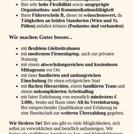
Ihre sehr
hohe Flexibilität
sowie
ausgeprägte
Organisations- und Kommunikationsfähigkeit
Ihren
Führerschein B,
dieser ist
wünschenswert,
da
Tätigkeiten an beiden Standorten (Wien und St.
Pölten)
anfallen können
(Poolautos sind vorhanden)
Wir machen Gutes besser...
mit
flexiblem Gleitzeitrahmen
mit
modernem Firmenlaptop
, auch zur privaten
Nutzung
mit einem
abwechslungsreichen und kostenlosen
Mittagessen
vor Ort
mit einer
fundierten und umfangreichen
Einschulung
für einen erfolgreichen Start
mit
flachen Hierarchien
, einem
familiären Team
und
einem
unkomplizierten Arbeitsalltag
mit fairer Entlohnung von monatlich
mindestens €
3.000,-
brutto auf Basis einer
All-In-Vereinbarung
.
Bei entsprechender Qualifikation und Erfahrung ist
eine Bereitschaft zur
weiteren Überzahlung
gegeben.
Wir fördern Sie!
Bei uns gibt es viele Möglichkeiten, sich
selbst zu verwirklichen und beruflich aufzusteigen. Wir
bieten ein vielfältiges Angebot an Aus- und Weiterbildungen,