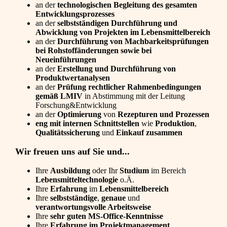
an der
technologischen Begleitung des gesamten
Entwicklungsprozesses
an der
selbstständigen Durchführung und
Abwicklung von Projekten im Lebensmittelbereich
an der
Durchführung von Machbarkeitsprüfungen
bei Rohstoffänderungen sowie bei
Neueinführungen
an der
Erstellung und Durchführung von
Produktwertanalysen
an der
Prüfung rechtlicher Rahmenbedingungen
gemäß LMIV
in Abstimmung mit der Leitung
Forschung&Entwicklung
an der
Optimierung
von
Rezepturen und Prozessen
eng mit internen Schnittstellen
wie
Produktion
,
Qualitätssicherung
und
Einkauf zusammen
Wir freuen uns auf Sie und...
Ihre
Ausbildung
oder Ihr
Studium
im Bereich
Lebensmitteltechnologie
o.Ä.
Ihre
Erfahrung
im
Lebensmittelbereich
Ihre
selbstständige
,
genaue
und
verantwortungsvolle Arbeitsweise
Ihre
sehr guten MS-Office-Kenntnisse
Ihre
Erfahrung im Projektmanagement