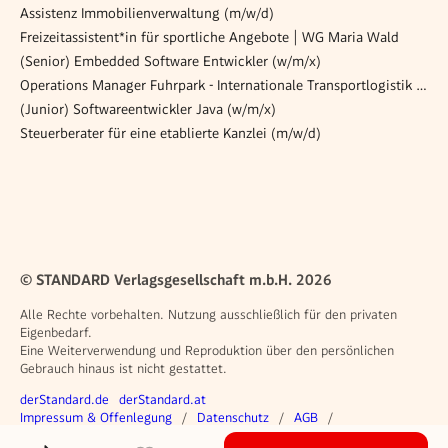
Assistenz Immobilienverwaltung (m/w/d)
Freizeitassistent*in für sportliche Angebote | WG Maria Wald
(Senior) Embedded Software Entwickler (w/m/x)
Operations Manager Fuhrpark - Internationale Transportlogistik (m/w/d)
(Junior) Softwareentwickler Java (w/m/x)
Steuerberater für eine etablierte Kanzlei (m/w/d)
© STANDARD Verlagsgesellschaft m.b.H. 2026
Alle Rechte vorbehalten. Nutzung ausschließlich für den privaten
Eigenbedarf.
Eine Weiterverwendung und Reproduktion über den persönlichen
Gebrauch hinaus ist nicht gestattet.
Weitere Angebote
derStandard.de
derStandard.at
Rechtliches
Impressum & Offenlegung
Datenschutz
AGB
Privacy Manager