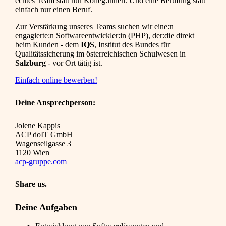
echtes Team statt nur Kolleg:innen. Und eine Berufung statt
einfach nur einen Beruf.
Zur Verstärkung unseres Teams suchen wir eine:n
engagierte:n Softwareentwickler:in (PHP), der:die direkt
beim Kunden - dem
IQS
, Institut des Bundes für
Qualitätssicherung im österreichischen Schulwesen in
Salzburg
- vor Ort tätig ist.
Einfach online bewerben!
Deine Ansprechperson:
Jolene Kappis
ACP doIT GmbH
Wagenseilgasse 3
1120 Wien
acp-gruppe.com
Share us.
Deine Aufgaben