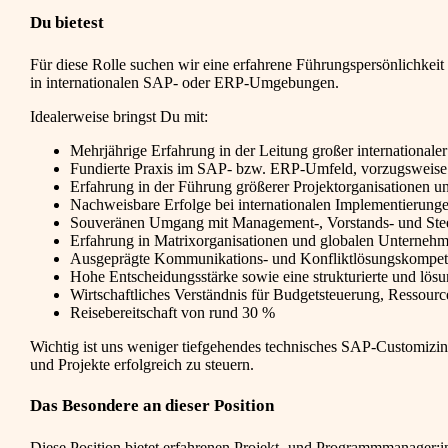
Du bietest
Für diese Rolle suchen wir eine erfahrene Führungspersönlichkei
in internationalen SAP- oder ERP-Umgebungen.
Idealerweise bringst Du mit:
Mehrjährige Erfahrung in der Leitung großer international
Fundierte Praxis im SAP- bzw. ERP-Umfeld, vorzugsweis
Erfahrung in der Führung größerer Projektorganisationen un
Nachweisbare Erfolge bei internationalen Implementierunge
Souveränen Umgang mit Management-, Vorstands- und St
Erfahrung in Matrixorganisationen und globalen Unternehm
Ausgeprägte Kommunikations- und Konfliktlösungskompe
Hohe Entscheidungsstärke sowie eine strukturierte und lösu
Wirtschaftliches Verständnis für Budgetsteuerung, Ressou
Reisebereitschaft von rund 30 %
Wichtig ist uns weniger tiefgehendes technisches SAP-Customiz
und Projekte erfolgreich zu steuern.
Das Besondere an dieser Position
Diese Position bietet erfahrenen Projekt- und Programmmanager:inn