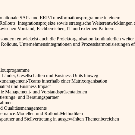
nternationale SAP- und ERP-Transformationsprogramme in einem
louts, Integrationsprojekte sowie strategische Weiterentwicklungen 
e zwischen Vorstand, Fachbereichen, IT und externen Partnern.
ondern entwickelst auch die Projektorganisation kontinuierlich weiter.
Rollouts, Unternehmensintegrationen und Prozessharmonisierungen eff
lloutprogramme
 Länder, Gesellschaften und Business Units hinweg
ektmanagement-Teams innerhalb einer Matrixorganisation
ualität und Business Impact
wie Management- und Vorstandspräsentationen
tierungs- und Beratungspartner
nahmen
 und Qualitätsmanagements
vernance-Modellen und Rollout-Methodiken
ngspartner und Stellvertretung in ausgewählten Themenbereichen