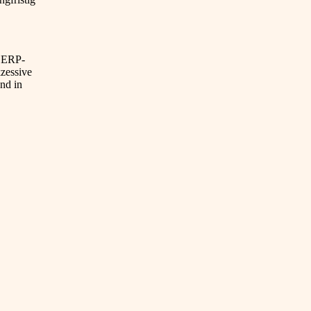
d ERP-
kzessive
nd in