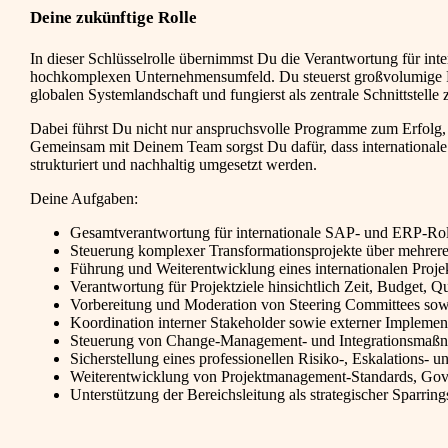
Deine zukünftige Rolle
In dieser Schlüsselrolle übernimmst Du die Verantwortung für i
hochkomplexen Unternehmensumfeld. Du steuerst großvolumige Rol
globalen Systemlandschaft und fungierst als zentrale Schnittstell
Dabei führst Du nicht nur anspruchsvolle Programme zum Erfolg, s
Gemeinsam mit Deinem Team sorgst Du dafür, dass internationale 
strukturiert und nachhaltig umgesetzt werden.
Deine Aufgaben:
Gesamtverantwortung für internationale SAP- und ERP-Ro
Steuerung komplexer Transformationsprojekte über mehrere
Führung und Weiterentwicklung eines internationalen Proj
Verantwortung für Projektziele hinsichtlich Zeit, Budget, Q
Vorbereitung und Moderation von Steering Committees so
Koordination interner Stakeholder sowie externer Implemen
Steuerung von Change-Management- und Integrationsmaß
Sicherstellung eines professionellen Risiko-, Eskalations-
Weiterentwicklung von Projektmanagement-Standards, Go
Unterstützung der Bereichsleitung als strategischer Sparri