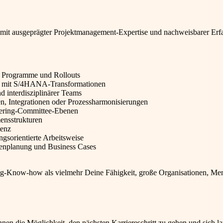
t mit ausgeprägter Projektmanagement-Expertise und nachweisbarer Er
er Programme und Rollouts
e mit S/4HANA-Transformationen
d interdisziplinärer Teams
n, Integrationen oder Prozessharmonisierungen
eering-Committee-Ebenen
ensstrukturen
tenz
ngsorientierte Arbeitsweise
rcenplanung und Business Cases
ing-Know-how als vielmehr Deine Fähigkeit, große Organisationen, Me
en die Möglichkeit, den nächsten Karriereschritt zu gehen und sich lan