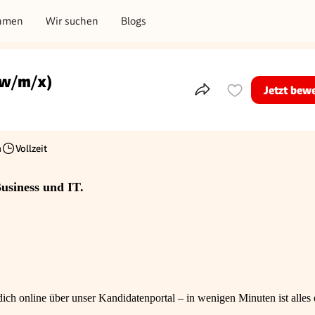
hmen
Wir suchen
Blogs
(w/m/x)
Jetzt bew
Teile dieses Inserat
h
Vollzeit
Beschäftigungsart
usiness und IT.
ch online über unser Kandidatenportal – in wenigen Minuten ist alles e