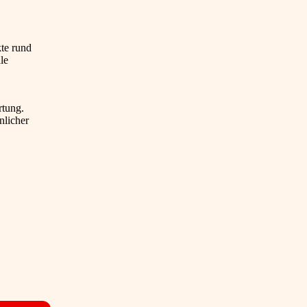
te rund
le
rtung.
nlicher