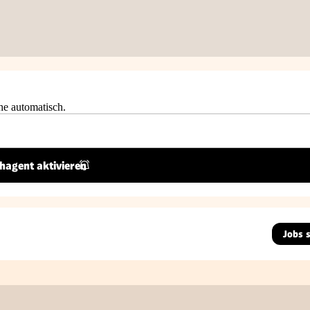
he automatisch.
hagent aktivieren
Jobs 