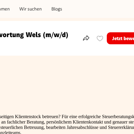
hmen
Wir suchen
Blogs
twortung Wels (m/w/d)
Jetzt bew
Teile dieses Inserat
sart
seitigen Klientenstock betreuen? Für eine erfolgreiche Steuerberatungs
e an fachlicher Beratung, persönlichem Klientenkontakt und genauer ste
steuerlichen Betreuung, bearbeiten Jahresabschlüsse und Steuererklär
anzleiteams.