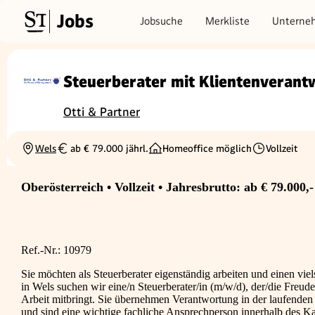
Jobs
Jobsuche
Merkliste
Unterne
Steuerberater mit Klientenveran
Otti & Partner
Wels
ab € 79.000 jährl.
Homeoffice möglich
Vollzeit
Ortschaft
Gehalt
Beschäftigung
Oberösterreich • Vollzeit • Jahresbrutto: ab € 79.000,-
Ref.-Nr.: 10979
Sie möchten als Steuerberater eigenständig arbeiten und einen viel
in Wels suchen wir eine/n Steuerberater/in (m/w/d), der/die Freud
Arbeit mitbringt. Sie übernehmen Verantwortung in der laufenden 
und sind eine wichtige fachliche Ansprechperson innerhalb des K