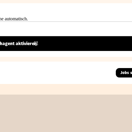
he automatisch.
hagent aktivieren
Jobs 