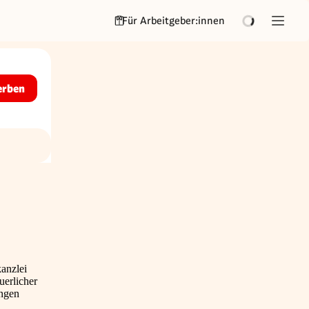
Für Arbeitgeber:innen
erben
kanzlei
uerlicher
ungen