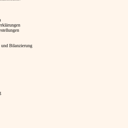
n
erklärungen
estellungen
 und Bilanzierung
g