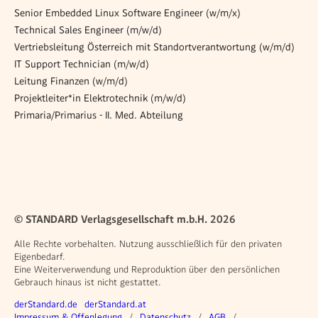
Senior Embedded Linux Software Engineer (w/m/x)
Technical Sales Engineer (m/w/d)
Vertriebsleitung Österreich mit Standortverantwortung (w/m/d)
IT Support Technician (m/w/d)
Leitung Finanzen (w/m/d)
Projektleiter*in Elektrotechnik (m/w/d)
Primaria/Primarius - II. Med. Abteilung
© STANDARD Verlagsgesellschaft m.b.H. 2026
Alle Rechte vorbehalten. Nutzung ausschließlich für den privaten
Eigenbedarf.
Eine Weiterverwendung und Reproduktion über den persönlichen
Gebrauch hinaus ist nicht gestattet.
Weitere Angebote
derStandard.de
derStandard.at
Rechtliches
Impressum & Offenlegung
Datenschutz
AGB