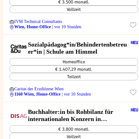
€ 3.500 monatl.
Vollzeit
IVM Technical Consultants
Wien, Home-Office
| vor 10 Stunden
Sozialpädagog*in/Behindertenbetreu
er*in | Schule am Himmel
Homeoffice
€ 1.407,29 monatl.
Teilzeit
Caritas der Erzdiözese Wien
1160 Wien, Home-Office
| vor 10 Stunden
Buchhalter:in bis Rohbilanz für
internationalen Konzern in
Zentrumsnähe (m/w/d)
€ 3.800 monatl.
Vollzeit