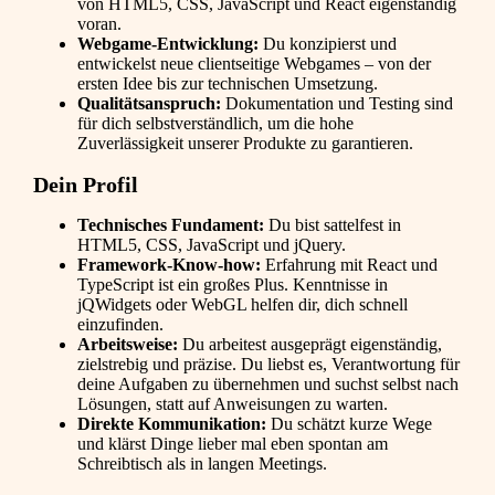
von HTML5, CSS, JavaScript und React eigenständig
voran.
Webgame-Entwicklung:
Du konzipierst und
entwickelst neue clientseitige Webgames – von der
ersten Idee bis zur technischen Umsetzung.
Qualitätsanspruch:
Dokumentation und Testing sind
für dich selbstverständlich, um die hohe
Zuverlässigkeit unserer Produkte zu garantieren.
Dein Profil
Technisches Fundament:
Du bist sattelfest in
HTML5, CSS, JavaScript und jQuery.
Framework-Know-how:
Erfahrung mit React und
TypeScript ist ein großes Plus. Kenntnisse in
jQWidgets oder WebGL helfen dir, dich schnell
einzufinden.
Arbeitsweise:
Du arbeitest ausgeprägt eigenständig,
zielstrebig und präzise. Du liebst es, Verantwortung für
deine Aufgaben zu übernehmen und suchst selbst nach
Lösungen, statt auf Anweisungen zu warten.
Direkte Kommunikation:
Du schätzt kurze Wege
und klärst Dinge lieber mal eben spontan am
Schreibtisch als in langen Meetings.