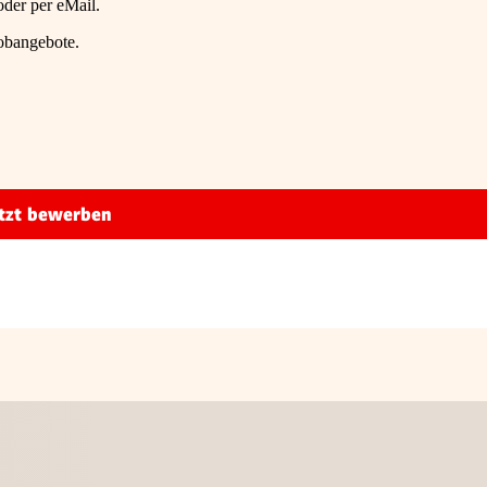
der per eMail.
Jobangebote.
tzt bewerben