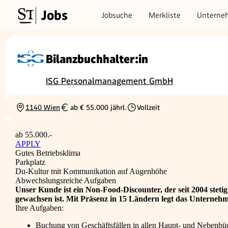
Jobs
Jobsuche
Merkliste
Unterne
Bilanzbuchhalter:in
ISG Personalmanagement GmbH
1140 Wien
ab € 55.000 jährl.
Vollzeit
Ortschaft
Gehalt
Beschäftigungsart
ab 55.000.-
APPLY
Gutes Betriebsklima
Parkplatz
Du-Kultur mit Kommunikation auf Augenhöhe
Abwechslungsreiche Aufgaben
Unser Kunde ist ein Non-Food-Discounter, der seit 2004 stet
gewachsen ist. Mit Präsenz in 15 Ländern legt das Unterneh
Ihre Aufgaben:
Buchung von Geschäftsfällen in allen Haupt- und Nebenbü