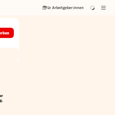
Für Arbeitgeber:innen
erben
he
g.