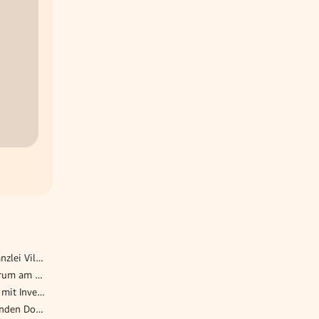
Berufsanwärter moderne Kanzlei Villach (m/w/d)
Sozialarbeiter*in Tageszentrum am Hauptbahnhof
Maschinenbaukonstrukteur mit Inventor-Kenntnissen (m/w/d)
Steuerberater Corporate Kunden Dornbirn (m/w/d)