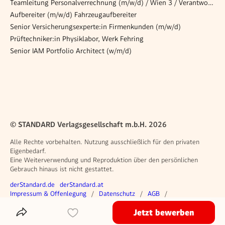
Teamleitung Personalverrechnung (m/w/d) / Wien 3 / Verantwortung, Gestaltung, Entwicklung
Aufbereiter (m/w/d) Fahrzeugaufbereiter
Senior Versicherungsexperte:in Firmenkunden (m/w/d)
Prüftechniker:in Physiklabor, Werk Fehring
Senior IAM Portfolio Architect (w/m/d)
© STANDARD Verlagsgesellschaft m.b.H. 2026
Alle Rechte vorbehalten. Nutzung ausschließlich für den privaten
Eigenbedarf.
Eine Weiterverwendung und Reproduktion über den persönlichen
Gebrauch hinaus ist nicht gestattet.
Weitere Angebote
derStandard.de
derStandard.at
Rechtliches
Impressum & Offenlegung
Datenschutz
AGB
Privacy Manager
Jetzt bewerben
Das Inserat Teilen