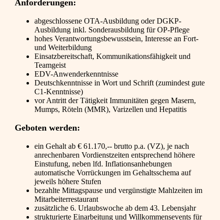
Anforderungen:
abgeschlossene OTA-Ausbildung oder DGKP-
Ausbildung inkl. Sonderausbildung für OP-Pflege
hohes Verantwortungsbewusstsein, Interesse an Fort-
und Weiterbildung
Einsatzbereitschaft, Kommunikationsfähigkeit und
Teamgeist
EDV-Anwenderkenntnisse
Deutschkenntnisse in Wort und Schrift (zumindest gute
C1-Kenntnisse)
vor Antritt der Tätigkeit Immunitäten gegen Masern,
Mumps, Röteln (MMR), Varizellen und Hepatitis
Geboten werden:
ein Gehalt ab € 61.170,-- brutto p.a. (VZ), je nach
anrechenbaren Vordienstzeiten entsprechend höhere
Einstufung, neben lfd. Inflationsanhebungen
automatische Vorrückungen im Gehaltsschema auf
jeweils höhere Stufen
bezahlte Mittagspause und vergünstigte Mahlzeiten im
Mitarbeiterrestaurant
zusätzliche 6. Urlaubswoche ab dem 43. Lebensjahr
strukturierte Einarbeitung und Willkommensevents für