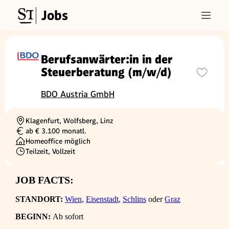
Jobs
Berufsanwärter:in in der
Steuerberatung (m/w/d)
BDO Austria GmbH
Klagenfurt, Wolfsberg, Linz
Ortschaft
ab € 3.100 monatl.
Gehalt
Homeoffice möglich
Teilzeit, Vollzeit
Beschäftigungsart
JOB FACTS:
STANDORT:
Wien
,
Eisenstadt
,
Schlins
oder
Graz
BEGINN:
Ab sofort