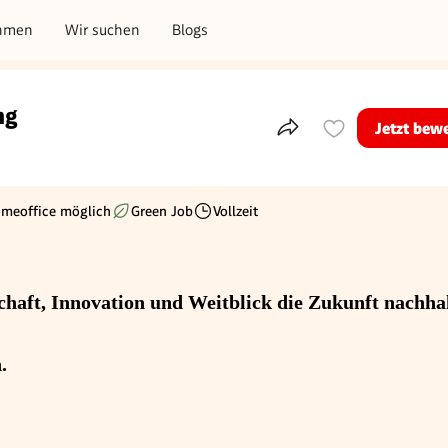
hmen
Wir suchen
Blogs
ng
Jetzt bew
Teile dieses Inserat
meoffice möglich
Green Job
Vollzeit
Beschäftigungsart
haft, Innovation und Weitblick die Zukunft nachhal
.