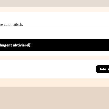
he automatisch.
hagent aktivieren
Jobs 