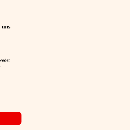
 uns
 weder
t.