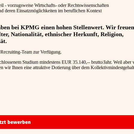
l - vorzugsweise Wirtschafts- oder Rechtswissenschaften
 und deren Einsatzmöglichkeiten im beruflichen Kontext
haben bei KPMG einen hohen Stellenwert. Wir freuen
r, Nationalität, ethnischer Herkunft, Religion,
ät.
s Recruiting-Team zur Verfügung.
geschlossenem Studium mindestens EUR 35.140,-- brutto/Jahr. Weil aber
en wir Ihnen eine attraktive Dotierung über dem Kollektivmindestgehal
tzt bewerben