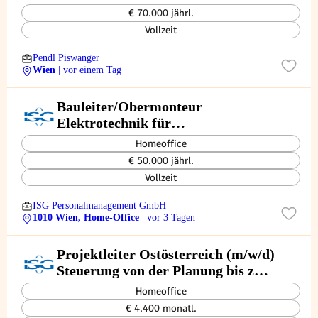
€ 70.000 jährl.
Vollzeit
Pendl Piswanger
Wien
| vor einem Tag
Bauleiter/Obermonteur
Elektrotechnik für
Industrieprojekte m/w/d
Homeoffice
€ 50.000 jährl.
Vollzeit
ISG Personalmanagement GmbH
1010 Wien, Home-Office
| vor 3 Tagen
Projektleiter Ostösterreich (m/w/d)
Steuerung von der Planung bis zur
erfolgreichen Übergabe
Homeoffice
€ 4.400 monatl.