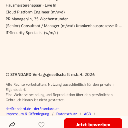
Hausmeisterehepaar - Live In
Cloud Platform Engineer (m/w/d)
PR-Manager/in, 35 Wochenstunden
(Senior) Consultant / Manager (m/w/d) Krankenhausprozesse & Betriebsorganisation
IT-Security Specialist (w/m/x)
© STANDARD Verlagsgesellschaft m.b.H. 2026
Alle Rechte vorbehalten. Nutzung ausschließlich für den privaten
Eigenbedarf.
Eine Weiterverwendung und Reproduktion über den persönlichen
Gebrauch hinaus ist nicht gestattet.
Weitere Angebote
derStandard.de
derStandard.at
Rechtliches
Impressum & Offenlegung
Datenschutz
AGB
Privacy Manager
Jetzt bewerben
Das Inserat Teilen