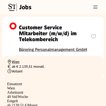
Jobs
Customer Service
Mitarbeiter (m/w/d) im
Telekombereich
Büroring Personalmanagement GmbH
Wien
Ortschaft
ab € 2.139,51 monatl.
Gehalt
Vollzeit
Beschäftigungsart
Einsatzort
Wien
Arbeitszeit
40 Std/Woche
Entgelt
ab 2139,51 €/Monat