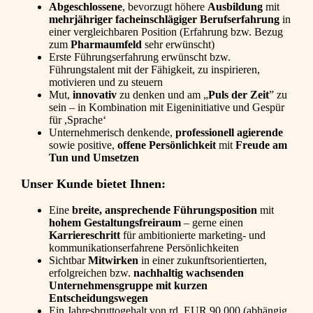
Abgeschlossene
, bevorzugt höhere
Ausbildung
mit
mehrjähriger facheinschlägiger Berufserfahrung
in
einer vergleichbaren Position (Erfahrung bzw. Bezug
zum
Pharmaumfeld
sehr erwünscht)
Erste Führungserfahrung erwünscht bzw.
Führungstalent mit der Fähigkeit, zu inspirieren,
motivieren und zu steuern
Mut,
innovativ
zu denken und am „
Puls der Zeit
” zu
sein – in Kombination mit Eigeninitiative und Gespür
für ,Sprache‘
Unternehmerisch denkende,
professionell agierende
sowie positive,
offene
Persönlichkeit
mit
Freude am
Tun
und Umsetzen
Unser Kunde bietet Ihnen:
Eine
breite, ansprechende Führungsposition
mit
hohem Gestaltungsfreiraum
– gerne einen
Karriereschritt
für ambitionierte marketing- und
kommunikationserfahrene Persönlichkeiten
Sichtbar
Mitwirken
in einer zukunftsorientierten,
erfolgreichen bzw.
nachhaltig wachsenden
Unternehmensgruppe mit kurzen
Entscheidungswegen
Ein Jahresbruttogehalt von rd. EUR 90.000 (abhängig