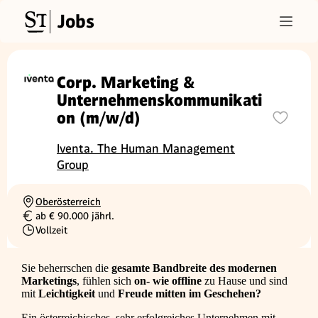
Jobs
Corp. Marketing &
Unternehmenskommunikati
on (m/w/d)
Iventa. The Human Management
Group
Oberösterreich
Ortschaft
ab € 90.000 jährl.
Gehalt
Vollzeit
Beschäftigungsart
Sie beherrschen die
gesamte Bandbreite des modernen
Marketings
, fühlen sich
on- wie offline
zu Hause und sind
mit
Leichtigkeit
und
Freude mitten im Geschehen?
Ein österreichisches, sehr erfolgreiches Unternehmen mit