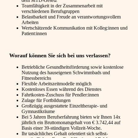
dem MTD-Gesetz
Teamfähigkeit in der Zusammenarbeit mit
verschiedenen Berufsgruppen
Belastbarkeit und Freude an verantwortungsvollem
Arbeiten
Wertschätzende Kommunikation mit Kolleg:innen und
Patient:innen
Worauf können Sie sich bei uns verlassen?
Betriebliche Gesundheitsförderung sowie kostenlose
Nutzung des hauseigenen Schwimmbads und
Fitnessbereichs
Flexible Arbeitszeitmodelle möglich
Kostenloses Essen während des Dienstes
Fahrtkosten-Zuschuss für Pendler:innen
Zulage für Fortbildungen
Großzügig ausgestattete Einzeltherapie- und
Gymnastikräume
Bei 5 Jahren Berufs­­erfahrung bieten wir Ihnen 14x
jährlich ein Brutto­­monats­­gehalt von € 3.742,44 auf
Basis einer 39-stündigen Vollzeit-Woche.
Ihr tatsächliches Gehalt orientiert sich selbst­