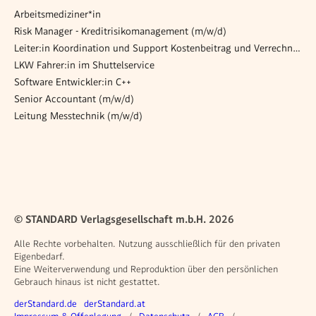
Arbeitsmediziner*in
Risk Manager - Kreditrisikomanagement (m/w/d)
Leiter:in Koordination und Support Kostenbeitrag und Verrechnung (26/08/FSW-KS/KA)
LKW Fahrer:in im Shuttelservice
Software Entwickler:in C++
Senior Accountant (m/w/d)
Leitung Messtechnik (m/w/d)
© STANDARD Verlagsgesellschaft m.b.H. 2026
Alle Rechte vorbehalten. Nutzung ausschließlich für den privaten
Eigenbedarf.
Eine Weiterverwendung und Reproduktion über den persönlichen
Gebrauch hinaus ist nicht gestattet.
Weitere Angebote
derStandard.de
derStandard.at