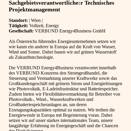
Sachgebietsverantwortliche:r Technisches
Projektmanagement
Standort:
| Wien |
Tätigkeit:
Vollzeit, Energy
Gesellschaft:
VERBUND Energy4Business GmbH
Als Österreichs führendes Energieunternehmen setzen wir
wie kaum ein anderer in Europa auf die Kraft von Wasser,
Wind und Sonne. Dabei bauen wir auf grünen Wasserstoff
als Zukunftstechnologie.
Die VERBUND Energy4Business verantwortet innerhalb
des VERBUND Konzerns den Stromgroßhandel, die
Steuerung und Vermarktung unserer Kraftwerke sowie das
Großkundengeschäft mit grünem Strom und Energielösungen
wie Photovoltaik, E-Ladeinfrastruktur und Batteriespeicher.
Zudem bieten wir Flexibilitätsvermarktung für Betreiber von
Photovoltaik-, Wind-, Wasserkraftwerken und
Großbatteriespeicheranlagen an, um deren
Erzeugungskapazitäten optimal zu nutzen. Wir treiben die
Energiewende in Europa mit Begeisterung voran. Dabei
setzen wir auf unser starkes internationales Team, unsere
langjährige Erfahrung im Energiegeschäft und die Chancen
der Digitalisierung.