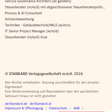
Service Governance Architect (all genders)
Steuerberater (m/w/d) mit abgeschlossener Steuerberaterprüfung / Einstieg in Kanzleipartnerschaft
Process & AI Consultant
Initiativbewerbung
Techniker - Gebäudetechnik/HKLS (w/m/x)
IT Senior Project Manager (w/m/d)
Steuerberater (m/w/d) Graz
© STANDARD Verlagsgesellschaft m.b.H. 2026
Alle Rechte vorbehalten. Nutzung ausschließlich für den privaten
Eigenbedarf.
Eine Weiterverwendung und Reproduktion über den persönlichen
Gebrauch hinaus ist nicht gestattet.
Weitere Angebote
derStandard.de
derStandard.at
Rechtliches
Impressum & Offenlegung
Datenschutz
AGB