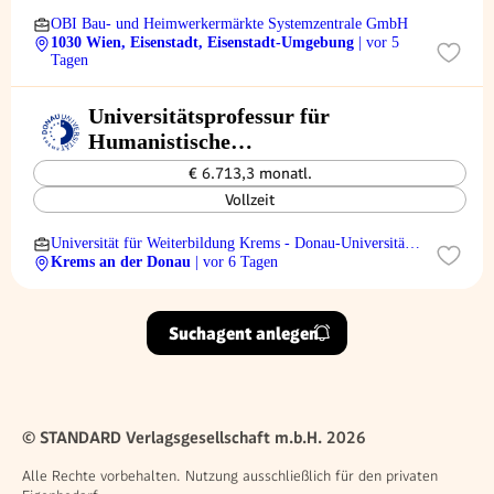
OBI Bau- und Heimwerkermärkte Systemzentrale GmbH
1030 Wien, Eisenstadt, Eisenstadt-Umgebung
| vor 5
Tagen
Universitätsprofessur für
Humanistische
Psychotherapiewissenschaften gem.
€ 6.713,3 monatl.
§ 98 UG (m/w/d), SB25-0039
Vollzeit
Universität für Weiterbildung Krems - Donau-Universität
Krems
Krems an der Donau
| vor 6 Tagen
Suchagent anlegen
© STANDARD Verlagsgesellschaft m.b.H. 2026
Alle Rechte vorbehalten. Nutzung ausschließlich für den privaten