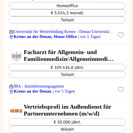
Consolidator Grant (Comparison
Homeoffice
of Sanctuary Cities in US & Latin
€ 5.014,3 monatl.
America) SB26-0080
Teilzeit
Universität für Weiterbildung Krems - Donau-Universität
Krems
Krems an der Donau, Home-Office
| vor 5 Tagen
Facharzt für Allgemein- und
Familienmedizin/Allgemeinmedizi
ner (m/w/d)
€ 109.434,8 jährl.
Teilzeit
JBA - Justizbetreuungsagentur
Krems an der Donau
| vor 5 Tagen
Vertriebsprofi im Außendienst für
Partnerunternehmen (m/w/d)
€ 50.000 jährl.
Vollzeit