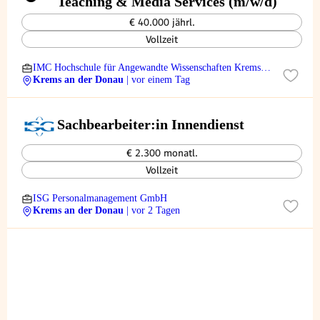
Teaching & Media Services (m/w/d)
€ 40.000 jährl.
Vollzeit
IMC Hochschule für Angewandte Wissenschaften Krems
GmbH
Krems an der Donau
| vor einem Tag
Sachbearbeiter:in Innendienst
€ 2.300 monatl.
Vollzeit
ISG Personalmanagement GmbH
Krems an der Donau
| vor 2 Tagen