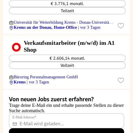
€ 3.776,1 monatl.
Teilzeit
Universität für Weiterbildung Krems - Donau-Universität
Krems
Krems an der Donau, Home-Office
| vor 3 Tagen
Verkaufsmitarbeiter (m/w/d) im A1
Shop
€ 2.606,14 monatl.
Vollzeit
Büroring Personalmanagement GmbH
Krems
| vor 3 Tagen
Von neuen Jobs zuerst erfahren?
Trage deine E-Mail ein und erhalte passende Stellen zu dieser
Suche automatisch.
E-Mail Adresse
*