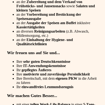
an der
Zubereitung und dem Verkauf von
Frühstücks- und Jausensnacks
sowie
Salaten und
kleinen Speisen
an der
Vorbereitung und Bestückung der
Speisenausgabe
an der
Ausgabe der Speisen am Buffet
inklusive
Kassiertätigkeiten
an diversen
Reinigungsarbeiten
(z.B. Abwasch,
Müllentsorgung, etc.)
an der
Einhaltung der Hygiene- und
Qualitätsrichtlinien
Wir freuen uns auf Sie und...
Ihre
sehr guten Deutschkenntnisse
Ihre
IT-Anwendungskenntnisse
Ihr
gepflegtes Äußeres
Ihre
motivierte und zuverlässige Persönlichkeit
Ihre Bereitschaft, mit dem
eigenen PKW
in die Arbeit
zu fahren
Ihr
einwandfreies Leumundszeugnis
Wir machen Gutes Besser...
mit einer
tollen Work-Life-Balance
in einer
5-Tage-