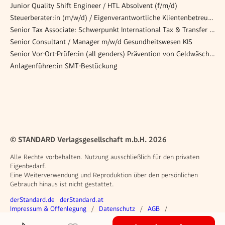
Junior Quality Shift Engineer / HTL Absolvent (f/m/d)
Steuerberater:in (m/w/d) / Eigenverantwortliche Klientenbetreuung
Senior Tax Associate: Schwerpunkt International Tax & Transfer Pricing (m/w/d)
Senior Consultant / Manager m/w/d Gesundheitswesen KIS
Senior Vor-Ort-Prüfer:in (all genders) Prävention von Geldwäsche und Terrorismusfinanzierung sowie Sanktionenaufsicht
Anlagenführer:in SMT-Bestückung
© STANDARD Verlagsgesellschaft m.b.H. 2026
Alle Rechte vorbehalten. Nutzung ausschließlich für den privaten
Eigenbedarf.
Eine Weiterverwendung und Reproduktion über den persönlichen
Gebrauch hinaus ist nicht gestattet.
Weitere Angebote
derStandard.de
derStandard.at
Rechtliches
Impressum & Offenlegung
Datenschutz
AGB
Privacy Manager