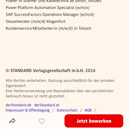
Planer*in Wärme- und Kältetechnik ab sofort, Vollzeit
Power Platform Automation Specialist (w/m/x)
SAP SuccessFactors Operations Manager (w/m/d)
Steuerberater (m/w/d) Klagenfurt
Kundenservice-Mitarbeiter:in (m/w/d) in Teilzeit
© STANDARD Verlagsgesellschaft m.b.H. 2026
Alle Rechte vorbehalten. Nutzung ausschließlich für den privaten
Eigenbedarf.
Eine Weiterverwendung und Reproduktion über den persönlichen
Gebrauch hinaus ist nicht gestattet.
Weitere Angebote
derStandard.de
derStandard.at
Rechtliches
Impressum & Offenlegung
Datenschutz
AGB
Privacy Manager
Jetzt bewerben
Das Inserat Teilen