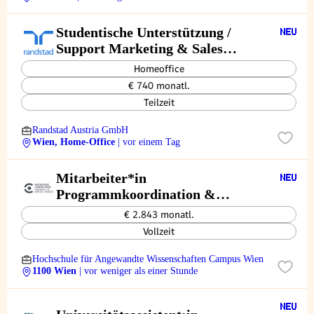
Studentische Unterstützung /
Support Marketing & Sales
(m/w/d)
Homeoffice
€ 740 monatl.
Teilzeit
Randstad Austria GmbH
Wien, Home-Office
| vor einem Tag
Mitarbeiter*in
Programmkoordination &
Weiterbildungsmanagement
€ 2.843 monatl.
(m/w/x)
Vollzeit
Hochschule für Angewandte Wissenschaften Campus Wien
1100 Wien
| vor weniger als einer Stunde