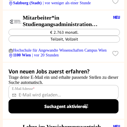
Salzburg (Stadt)
| vor weniger als einer Stunde
Mitarbeiter*in
Studiengangsadministration
Elementarpädagogik
€ 2.763 monatl.
Teilzeit, Vollzeit
Hochschule für Angewandte Wissenschaften Campus Wien
1100 Wien
| vor 20 Stunden
Von neuen Jobs zuerst erfahren?
Trage deine E-Mail ein und erhalte passende Stellen zu dieser
Suche automatisch.
E-Mail Adresse
*
Suchagent aktivieren
Lehre im Versicherungsvertrieb