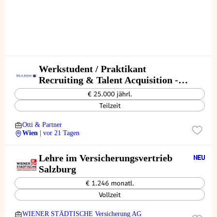
Werkstudent / Praktikant
Recruiting & Talent Acquisition -
Fokus Active Sourcing (TZ-VZ)
€ 25.000 jährl.
Teilzeit
Otti & Partner
Wien
| vor 21 Tagen
Lehre im Ver­si­che­rungs­ver­trieb
Salz­burg
€ 1.246 monatl.
Vollzeit
WIENER STÄDTISCHE Versicherung AG