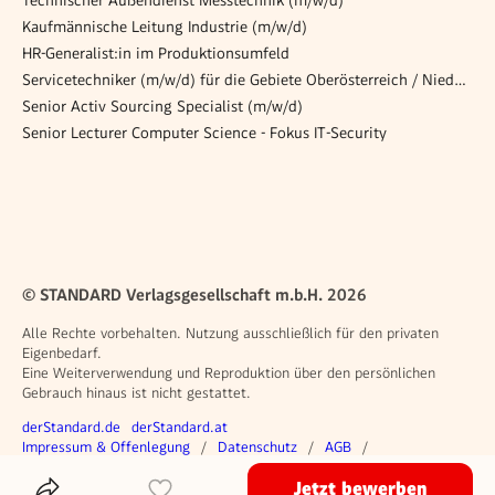
Kaufmännische Leitung Industrie (m/w/d)
HR-Generalist:in im Produktionsumfeld
Servicetechniker (m/w/d) für die Gebiete Oberösterreich / Niederösterreich /Steiermark
Senior Activ Sourcing Specialist (m/w/d)
Senior Lecturer Computer Science - Fokus IT-Security
© STANDARD Verlagsgesellschaft m.b.H. 2026
Alle Rechte vorbehalten. Nutzung ausschließlich für den privaten
Eigenbedarf.
Eine Weiterverwendung und Reproduktion über den persönlichen
Gebrauch hinaus ist nicht gestattet.
Weitere Angebote
derStandard.de
derStandard.at
Rechtliches
Impressum & Offenlegung
Datenschutz
AGB
Privacy Manager
Jetzt bewerben