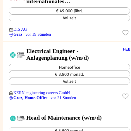
internationales
Industrieunternehmen (m/w/d)
€ 49.000 jährl.
Vollzeit
DIS AG
Graz
| vor 19 Stunden
Electrical Engineer -
Anlagenplanung (w/m/d)
Homeoffice
€ 3.800 monatl.
Vollzeit
KERN engineering careers GmbH
Graz, Home-Office
| vor 21 Stunden
Head of Maintenance (w/m/d)
€ 6.500 monatl.