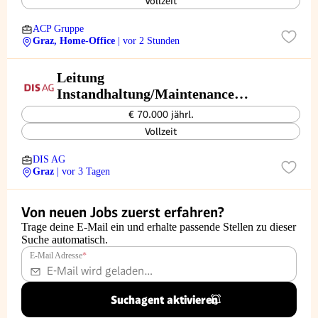
Vollzeit
ACP Gruppe
Graz, Home-Office
| vor 2 Stunden
Leitung
Instandhaltung/Maintenance
Industrieunternehmen (m/w/d)
€ 70.000 jährl.
Vollzeit
DIS AG
Graz
| vor 3 Tagen
Von neuen Jobs zuerst erfahren?
Trage deine E-Mail ein und erhalte passende Stellen zu dieser
Suche automatisch.
E-Mail Adresse
*
Suchagent aktivieren