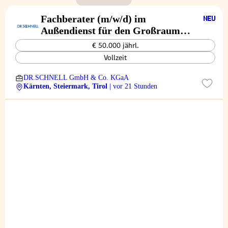
Fachberater (m/w/d) im
Außendienst für den Großraum
Kärnten, Steiermark und Tirol
€ 50.000 jährl.
Vollzeit
DR.SCHNELL GmbH & Co. KGaA
Kärnten, Steiermark, Tirol
| vor 21 Stunden