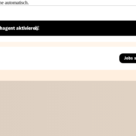
he automatisch.
hagent aktivieren
Jobs 