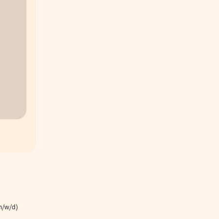
m/w/d)
O