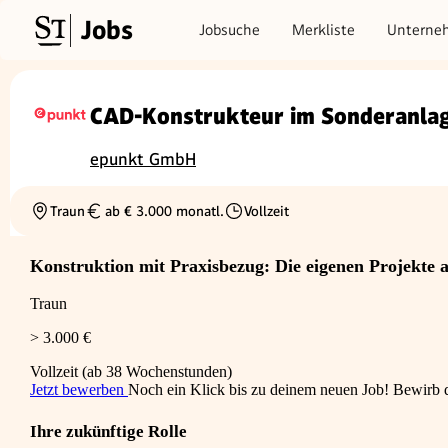
Jobs
Jobsuche
Merkliste
Unterne
CAD-Konstrukteur im Sonderanla
epunkt GmbH
Traun
ab € 3.000 monatl.
Vollzeit
Ortschaft
Gehalt
Beschäftigungsart
Konstruktion mit Praxisbezug: Die eigenen Projekte 
Traun
> 3.000 €
Vollzeit (ab 38 Wochenstunden)
Jetzt bewerben
Noch ein Klick bis zu deinem neuen Job! Bewirb di
Ihre zukünftige Rolle