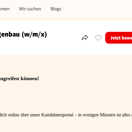
hmen
Wir suchen
Blogs
genbau (w/m/x)
Jetzt bew
Teile dieses Inserat
angreifen können!
ch online über unser Kandidatenportal – in wenigen Minuten ist alles e