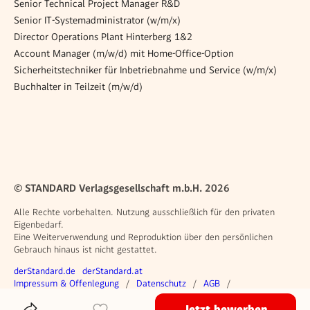
Senior Technical Project Manager R&D
Senior IT-Systemadministrator (w/m/x)
Director Operations Plant Hinterberg 1&2
Account Manager (m/w/d) mit Home-Office-Option
Sicherheitstechniker für Inbetriebnahme und Service (w/m/x)
Buchhalter in Teilzeit (m/w/d)
© STANDARD Verlagsgesellschaft m.b.H. 2026
Alle Rechte vorbehalten. Nutzung ausschließlich für den privaten
Eigenbedarf.
Eine Weiterverwendung und Reproduktion über den persönlichen
Gebrauch hinaus ist nicht gestattet.
Weitere Angebote
derStandard.de
derStandard.at
Rechtliches
Impressum & Offenlegung
Datenschutz
AGB
Privacy Manager
Jetzt bewerben