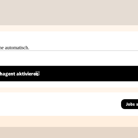
he automatisch.
hagent aktivieren
Jobs 