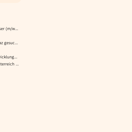
BIM Koordinator*in / Key User (m/w/d)
Logistikmitarbeiter:in in Graz gesucht!
Einkäufer (w/m/d) mit Entwicklungsmöglichkeit
A1 Shop Consultant Oberösterreich & Salzburg