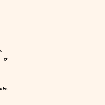
g,
hlungen
n bei