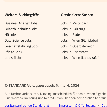
Weitere Suchbegriffe
Ortsbasierte Suchen
Business Analyst Jobs
Jobs in Mistelbach
Bilanzbuchhalter Jobs
Jobs in Salzburg
HR Jobs
Jobs in Baden
Data Science Jobs
Jobs in Wien (Floridsdorf)
Geschäftsführung Jobs
Jobs in Oberösterreich
Pflege Jobs
Jobs in Eisenstadt
Logistik Jobs
Jobs in Wien (Landstraße)
© STANDARD Verlagsgesellschaft m.b.H. 2026
Alle Rechte vorbehalten. Nutzung ausschließlich für den privaten Eigenbe
Eine Weiterverwendung und Reproduktion über den persönlichen Gebrauch 
Weitere Angebote
Rechtliches
derStandard.de
derStandard.at
Impressum & Offenlegung
Dat