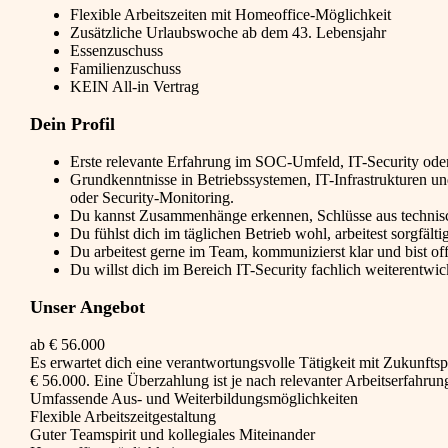
Flexible Arbeitszeiten mit Homeoffice-Möglichkeit
Zusätzliche Urlaubswoche ab dem 43. Lebensjahr
Essenzuschuss
Familienzuschuss
KEIN All-in Vertrag
Dein Profil
Erste relevante Erfahrung im SOC-Umfeld, IT-Security oder 
Grundkenntnisse in Betriebssystemen, IT-Infrastrukturen 
oder Security-Monitoring.
Du kannst Zusammenhänge erkennen, Schlüsse aus technisch
Du fühlst dich im täglichen Betrieb wohl, arbeitest sorgfält
Du arbeitest gerne im Team, kommunizierst klar und bist o
Du willst dich im Bereich IT-Security fachlich weiterentwi
Unser Angebot
ab € 56.000
Es erwartet dich eine verantwortungsvolle Tätigkeit mit Zukunftspe
€ 56.000. Eine Überzahlung ist je nach relevanter Arbeitserfahru
Umfassende Aus- und Weiterbildungsmöglichkeiten
Flexible Arbeitszeitgestaltung
Guter Teamspirit und kollegiales Miteinander