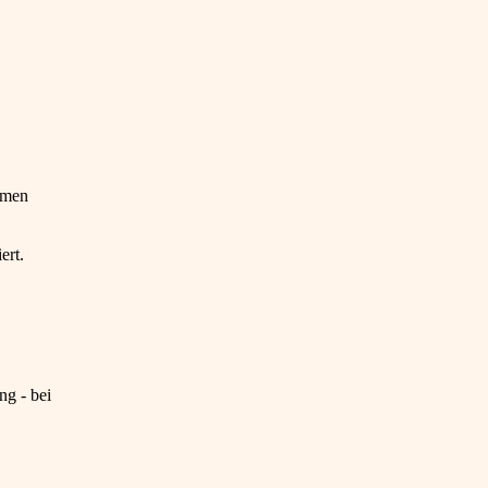
emen
ert.
ng - bei