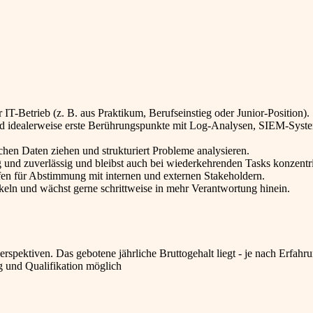
IT-Betrieb (z. B. aus Praktikum, Berufseinstieg oder Junior-Position).
und idealerweise erste Berührungspunkte mit Log-Analysen, SIEM-Syst
en Daten ziehen und strukturiert Probleme analysieren.
ig und zuverlässig und bleibst auch bei wiederkehrenden Tasks konzentri
ffen für Abstimmung mit internen und externen Stakeholdern.
ckeln und wächst gerne schrittweise in mehr Verantwortung hinein.
rspektiven. Das gebotene jährliche Bruttogehalt liegt - je nach Erfahru
ng und Qualifikation möglich