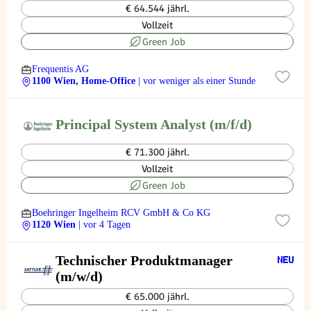
€ 64.544 jährl.
Vollzeit
Green Job
Frequentis AG
1100 Wien, Home-Office
| vor weniger als einer Stunde
Principal System Analyst (m/f/d)
€ 71.300 jährl.
Vollzeit
Green Job
Boehringer Ingelheim RCV GmbH & Co KG
1120 Wien
| vor 4 Tagen
Technischer Produktmanager
(m/w/d)
€ 65.000 jährl.