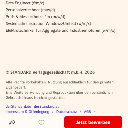
Data Engineer (f/m/x)
Personalverrechner (m/w/d)
Prüf- & Messtechniker*in (m/w/d)
Systemadministration Windows-Umfeld (w/m/x)
Elektrotechniker für Aggregate und Industriemotoren (w/m/x)
© STANDARD Verlagsgesellschaft m.b.H. 2026
Alle Rechte vorbehalten. Nutzung ausschließlich für den privaten
Eigenbedarf.
Eine Weiterverwendung und Reproduktion über den persönlichen
Gebrauch hinaus ist nicht gestattet.
Weitere Angebote
derStandard.de
derStandard.at
Rechtliches
Impressum & Offenlegung
Datenschutz
AGB
Privacy Manager
Jetzt bewerben
Das Inserat Teilen