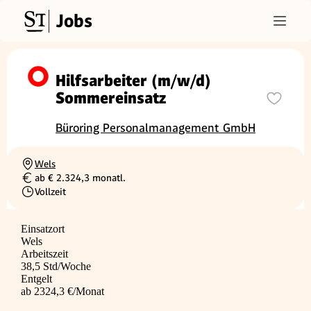
Jobs
Hilfsarbeiter (m/w/d)
Sommereinsatz
Büroring Personalmanagement GmbH
Wels
Ortschaft
ab € 2.324,3 monatl.
Gehalt
Vollzeit
Beschäftigungsart
Einsatzort
Wels
Arbeitszeit
38,5 Std/Woche
Entgelt
ab 2324,3 €/Monat