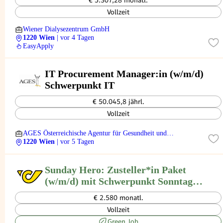
€ 5.307,28 monatl.
Vollzeit
Wiener Dialysezentrum GmbH
1220 Wien
| vor 4 Tagen
EasyApply
IT Procurement Manager:in (w/m/d)
Schwerpunkt IT
€ 50.045,8 jährl.
Vollzeit
AGES Österreichische Agentur für Gesundheit und
Ernährungssicherheit
1220 Wien
| vor 5 Tagen
Sunday Hero: Zusteller*in Paket
(w/m/d) mit Schwerpunkt Sonntag
und flexiblen Wochentagen 1220
€ 2.580 monatl.
Wien
Vollzeit
Green Job