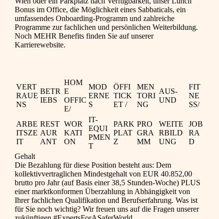
Wien oder ein Parkplatz nach Verfügbarkeit, unser Lunch
Bonus im Office, die Möglichkeit eines Sabbaticals, ein
umfassendes Onboarding-Programm und zahlreiche
Programme zur fachlichen und persönlichen Weiterbildung.
Noch MEHR Benefits finden Sie auf unserer
Karrierewebsite.
HOM
VERT
MOD
ÖFFI
MEN
FIT
BETR
E
AUS-
RAUE
ERNE
TICK
TORI
NE
IEBS
OFFIC
UND
NS
S
ET /
NG
SS/
E/
IT-
ARBE
REST
WOR
PARK
PRO
WEITE
JOB
EQUI
ITSZE
AUR
KATI
PLAT
GRA
RBILD
RA
PMEN
IT
ANT
ON
Z
MM
UNG
D
T
Gehalt
Die Bezahlung für diese Position besteht aus: Dem
kollektivvertraglichen Mindestgehalt von EUR 40.852,00
brutto pro Jahr (auf Basis einer 38,5 Stunden-Woche) PLUS
einer marktkonformen Überzahlung in Abhängigkeit von
Ihrer fachlichen Qualifikation und Berufserfahrung. Was ist
für Sie noch wichtig? Wir freuen uns auf die Fragen unserer
zukünftigen #ExpertsForASaferWorld.