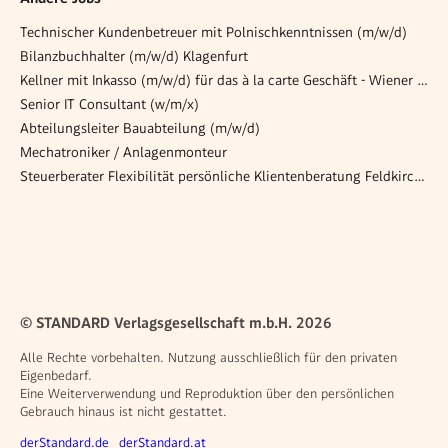
Technischer Kundenbetreuer mit Polnischkenntnissen (m/w/d)
Bilanzbuchhalter (m/w/d) Klagenfurt
Kellner mit Inkasso (m/w/d) für das à la carte Geschäft - Wiener Rathauskeller
Senior IT Consultant (w/m/x)
Abteilungsleiter Bauabteilung (m/w/d)
Mechatroniker / Anlagenmonteur
Steuerberater Flexibilität persönliche Klientenberatung Feldkirch (m/w/d)
© STANDARD Verlagsgesellschaft m.b.H. 2026
Alle Rechte vorbehalten. Nutzung ausschließlich für den privaten
Eigenbedarf.
Eine Weiterverwendung und Reproduktion über den persönlichen
Gebrauch hinaus ist nicht gestattet.
Weitere Angebote
derStandard.de
derStandard.at