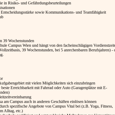
e in Risiko- und Gefährdungsbeurteilungen
isationen
n; Entscheidungsstärke sowie Kommunikations- und Teamfähigkeit
ab
von 39 Wochenstunden
chule Campus Wien und hängt von den facheinschlägigen Vordienstzeit
Vollzeitbasis, 39 Wochenstunden, bei 5 anrechenbaren Berufsjahren) - 
ag.
or
Aufgabengebiet mit vielen Möglichkeiten sich einzubringen
beste Erreichbarkeit mit Fahrrad oder Auto (Garagenplätze mit E-
anden)
eitzeitvereinbarung
ensa am Campus auch in anderen Geschäften einlösen können
durch spezifische Angebote von Campus Vital bei (z.B. Yoga, Fitness,
 Alltag, etc.)