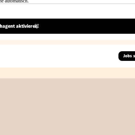
he automatisch.
hagent aktivieren
Jobs 