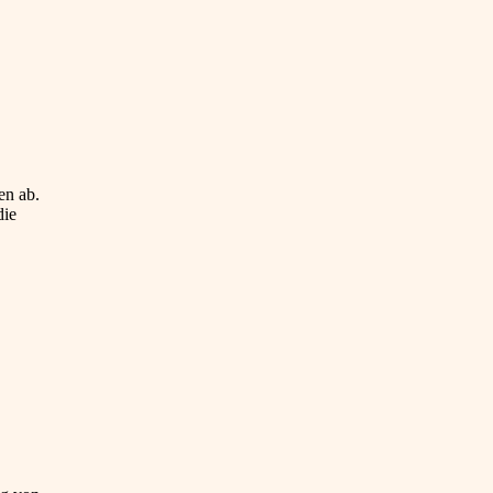
en ab.
die