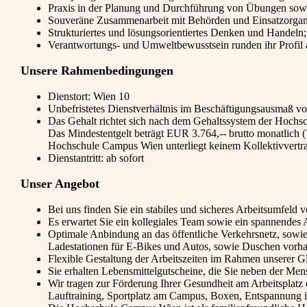
Praxis in der Planung und Durchführung von Übungen sowi
Souveräne Zusammenarbeit mit Behörden und Einsatzorgan
Strukturiertes und lösungsorientiertes Denken und Handel
Verantwortungs- und Umweltbewusstsein runden ihr Profil 
Unsere Rahmenbedingungen
Dienstort: Wien 10
Unbefristetes Dienstverhältnis im Beschäftigungsausmaß 
Das Gehalt richtet sich nach dem Gehaltssystem der Hochs
Das Mindestentgelt beträgt EUR 3.764,-- brutto monatlich (
Hochschule Campus Wien unterliegt keinem Kollektivvertr
Dienstantritt: ab sofort
Unser Angebot
Bei uns finden Sie ein stabiles und sicheres Arbeitsumfeld v
Es erwartet Sie ein kollegiales Team sowie ein spannendes 
Optimale Anbindung an das öffentliche Verkehrsnetz, sowie 
Ladestationen für E-Bikes und Autos, sowie Duschen vorh
Flexible Gestaltung der Arbeitszeiten im Rahmen unserer Gl
Sie erhalten Lebensmittelgutscheine, die Sie neben der M
Wir tragen zur Förderung Ihrer Gesundheit am Arbeitsplatz 
Lauftraining, Sportplatz am Campus, Boxen, Entspannung im