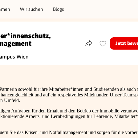
hmen
Wir suchen
Blogs
er*innenschutz,
management
Jetzt bew
Teile dieses Inserat
Campus Wien
 Partnerin sowohl für ihre Mitarbeiter*innen und Studierenden als auch 
, Chancengleichheit und auf ein respektvolles Miteinander. Unser Teamsp
hen Umfeld.
fältigen Aufgaben für den Erhalt und den Betrieb der Immobilie verantwo
funktionierende Arbeits- und Lernbedingungen für Lehrende, Mitarbeiter
teuern Sie das Krisen- und Notfallmanagement und sorgen für die vorb