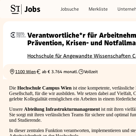
Jobs
Jobsuche
Merkliste
Unterne
Verantwortliche*r für Arbeitnehm
Prävention, Krisen- und Notfall
Hochschule für Angewandte Wissenschaften 
1100 Wien
ab € 3.764 monatl.
Vollzeit
Ortschaft
Gehalt
Beschäftigungsart
Die
Hochschule Campus Wien
ist eine kompetente, verlässliche
Gesellschaft, für die wir ausbilden. Wir setzen dabei auf Vielfalt
gelebte Kollegialität ermöglichen ein Arbeiten in einem förderlic
Unsere
Abteilung Infrastrukturmanagement
ist mit ihren viel
Sie sorgt mit ihren verlässlichen Teams für sichere und optimal 
und Studierende.
In dieser zentralen Funktion verantworten, implementieren und s
Arbeitssicherheit an der Hochschule.