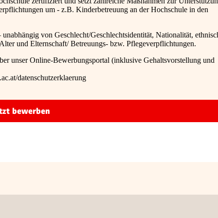
chschule zertifiziert und setzt zahlreiche Maßnahmen zur Unterstützu
erpflichtungen um - z.B. Kinderbetreuung an der Hochschule in den
unabhängig von Geschlecht/Geschlechtsidentität, Nationalität, ethnisc
 Alter und Elternschaft/ Betreuungs- bzw. Pflegeverpflichtungen.
ber unser Online-Bewerbungsportal (inklusive Gehaltsvorstellung und
ac.at/datenschutzerklaerung
tzt bewerben