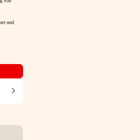
ng von
her und