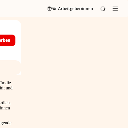
Für Arbeitgeber:innen
erben
für die
irit und
rtlich.
*innen
eugende