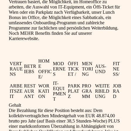
Vertrauen basiert, die Möglichkeit, im Homeoffice zu
arbeiten, die Auswahl von IT-Equipment, ein Öffi-Ticket für
Wien oder ein Parkplatz nach Verfügbarkeit, unser Lunch
Bonus im Office, die Möglichkeit eines Sabbaticals, ein
umfassendes Onboarding-Programm und zahlreiche
Programme zur fachlichen und persönlichen Weiterbildung.
Noch MEHR Benefits finden Sie auf unserer
Karrierewebsite.
HOM
VERT
MOD
ÖFFI
MEN
FIT
BETR
E
AUS-
RAUE
ERNE
TICK
TORI
NE
IEBS
OFFIC
UND
NS
S
ET /
NG
SS/
E/
IT-
ARBE
REST
WOR
PARK
PRO
WEITE
JOB
EQUI
ITSZE
AUR
KATI
PLAT
GRA
RBILD
RA
PMEN
IT
ANT
ON
Z
MM
UNG
D
T
Gehalt
Die Bezahlung für diese Position besteht aus: Dem
kollektivvertraglichen Mindestgehalt von EUR 48.874,00
brutto pro Jahr (auf Basis einer 38,5 Stunden-Woche) PLUS
einer marktkonformen Überzahlung in Abhängigkeit von