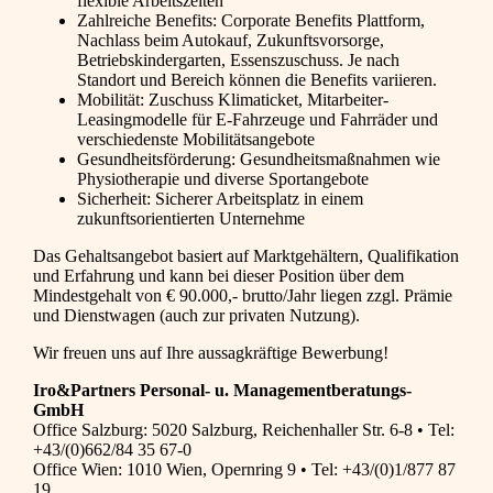
flexible Arbeitszeiten
Zahlreiche Benefits: Corporate Benefits Plattform,
Nachlass beim Autokauf, Zukunftsvorsorge,
Betriebskindergarten, Essenszuschuss. Je nach
Standort und Bereich können die Benefits variieren.
Mobilität: Zuschuss Klimaticket, Mitarbeiter-
Leasingmodelle für E-Fahrzeuge und Fahrräder und
verschiedenste Mobilitätsangebote
Gesundheitsförderung: Gesundheitsmaßnahmen wie
Physiotherapie und diverse Sportangebote
Sicherheit: Sicherer Arbeitsplatz in einem
zukunftsorientierten Unternehme
Das Gehaltsangebot basiert auf Marktgehältern, Qualifikation
und Erfahrung und kann bei dieser Position über dem
Mindestgehalt von € 90.000,- brutto/Jahr liegen zzgl. Prämie
und Dienstwagen (auch zur privaten Nutzung).
Wir freuen uns auf Ihre aussagkräftige Bewerbung!
Iro&Partners Personal- u. Managementberatungs-
GmbH
Office Salzburg: 5020 Salzburg, Reichenhaller Str. 6-8 • Tel:
+43/(0)662/84 35 67-0
Office Wien: 1010 Wien, Opernring 9 • Tel: +43/(0)1/877 87
19