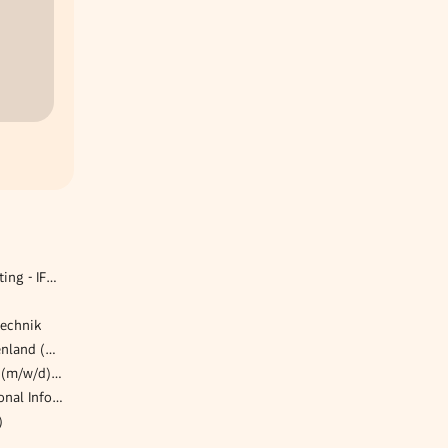
IFRS Consolidation & Reporting - IFRS Mitarbeiter:in
technik
Versicherungsberater Burgenland (w|m|d)
Vertretung Standortleitung (m/w/d) für 30 Std./Woche im Großraum Graz
Senior Expert:in Organizational Information Security Management
)