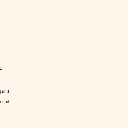
r
g und
n und