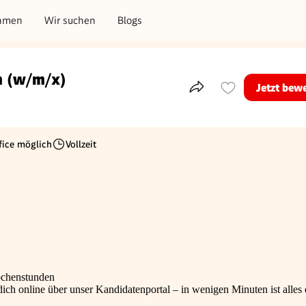
hmen
Wir suchen
Blogs
in (w/m/x)
Jetzt bew
Teile dieses Inserat
ice möglich
Vollzeit
Beschäftigungsart
ochenstunden
ch online über unser Kandidatenportal – in wenigen Minuten ist alles e