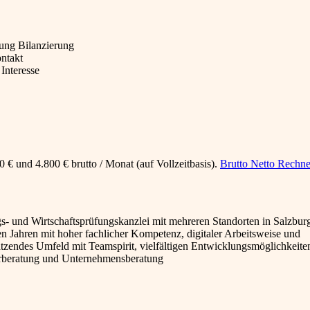
tung Bilanzierung
ontakt
Interesse
 € und 4.800 € brutto / Monat (auf Vollzeitbasis).
Brutto Netto Rechne
gs- und Wirtschaftsprüfungskanzlei mit mehreren Standorten in Salzbur
en Jahren mit hoher fachlicher Kompetenz, digitaler Arbeitsweise und
hätzendes Umfeld mit Teamspirit, vielfältigen Entwicklungsmöglichkeite
rberatung und Unternehmensberatung