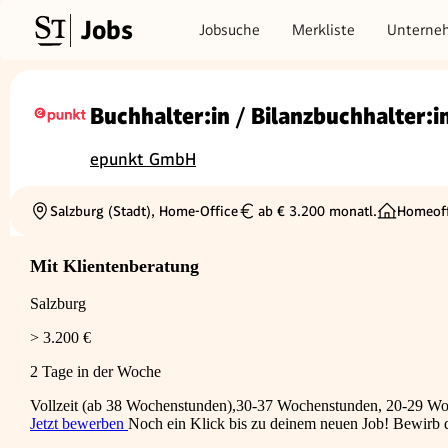
Jobs
Jobsuche
Merkliste
Unterne
Buchhalter:in / Bilanzbuchhalter:
epunkt GmbH
Salzburg (Stadt), Home-Office
ab € 3.200 monatl.
Homeoff
Ortschaft
Gehalt
Mit Klientenberatung
Salzburg
> 3.200 €
2 Tage in der Woche
Vollzeit (ab 38 Wochenstunden),30-37 Wochenstunden, 20-29 W
Jetzt bewerben
Noch ein Klick bis zu deinem neuen Job! Bewirb di