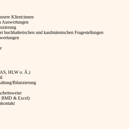
nsere Klient:innen
en Auswertungen
anzierung
bei buchhalterischen und kaufmännischen Fragestellungen
swertungen
e
HAS, HLW o. Ä.)
il
haltung/Bilanzierung
Arbeitsweise
ise BMD & Excel)
nkontakt