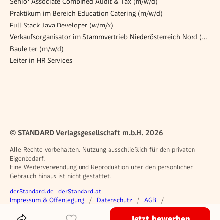
Senior Associate Combined Audit & Tax (m/w/d)
Praktikum im Bereich Education Catering (m/w/d)
Full Stack Java Developer (w/m/x)
Verkaufsorganisator im Stammvertrieb Niederösterreich Nord (w|m|d)
Bauleiter (m/w/d)
Leiter:in HR Services
© STANDARD Verlagsgesellschaft m.b.H. 2026
Alle Rechte vorbehalten. Nutzung ausschließlich für den privaten
Eigenbedarf.
Eine Weiterverwendung und Reproduktion über den persönlichen
Gebrauch hinaus ist nicht gestattet.
Weitere Angebote
derStandard.de
derStandard.at
Rechtliches
Impressum & Offenlegung
Datenschutz
AGB
Privacy Manager
Jetzt bewerben