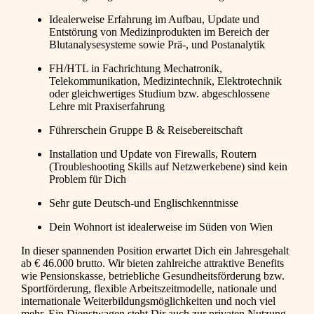
Idealerweise Erfahrung im Aufbau, Update und
Entstörung von Medizinprodukten im Bereich der
Blutanalysesysteme sowie Prä-, und Postanalytik
FH/HTL in Fachrichtung Mechatronik,
Telekommunikation, Medizintechnik, Elektrotechnik
oder gleichwertiges Studium bzw. abgeschlossene
Lehre mit Praxiserfahrung
Führerschein Gruppe B & Reisebereitschaft
Installation und Update von Firewalls, Routern
(Troubleshooting Skills auf Netzwerkebene) sind kein
Problem für Dich
Sehr gute Deutsch-und Englischkenntnisse
Dein Wohnort ist idealerweise im Süden von Wien
In dieser spannenden Position erwartet Dich ein Jahresgehalt
ab € 46.000 brutto. Wir bieten zahlreiche attraktive Benefits
wie Pensionskasse, betriebliche Gesundheitsförderung bzw.
Sportförderung, flexible Arbeitszeitmodelle, nationale und
internationale Weiterbildungsmöglichkeiten und noch viel
mehr. Ein Dienstwagen steht Dir auch zur privaten Nutzung