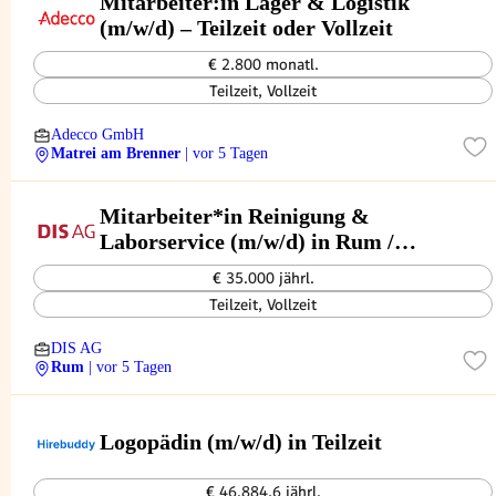
Mitarbeiter:in Lager & Logistik
(m/w/d) – Teilzeit oder Vollzeit
€ 2.800 monatl.
Teilzeit, Vollzeit
Adecco GmbH
Matrei am Brenner
| vor 5 Tagen
Mitarbeiter*in Reinigung &
Laborservice (m/w/d) in Rum /
Innsbruck
€ 35.000 jährl.
Teilzeit, Vollzeit
DIS AG
Rum
| vor 5 Tagen
Logopädin (m/w/d) in Teilzeit
€ 46.884,6 jährl.