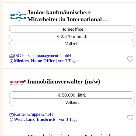
Junior kaufmännische:r
Mitarbeiter:in International
Business
Homeoffice
€ 2.570 monatl.
Vollzeit
ISG Personalmanagement GmbH
Mieders, Home-Office
| vor 3 Tagen
Immobilienverwalter (m/w)
€ 50.000 jährl.
Vollzeit
Rustler Gruppe GmbH
Wien, Linz, Innsbruck
| vor 3 Tagen